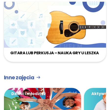
GITARA LUB PERKUSJA – NAUKA GRY U LESZKA
Inne zajęcia
Dzieci i młodzież
Aktywni 