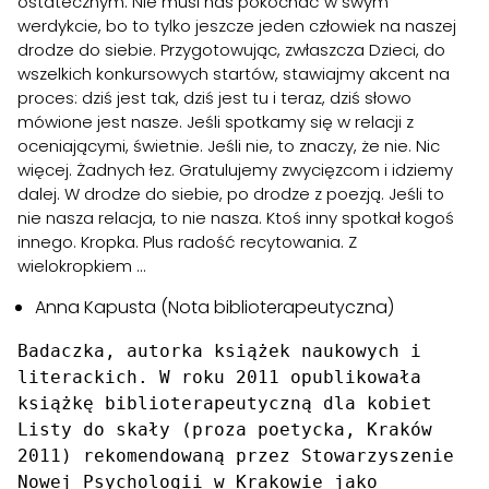
ostatecznym. Nie musi nas pokochać w swym
werdykcie, bo to tylko jeszcze jeden człowiek na naszej
drodze do siebie. Przygotowując, zwłaszcza Dzieci, do
wszelkich konkursowych startów, stawiajmy akcent na
proces: dziś jest tak, dziś jest tu i teraz, dziś słowo
mówione jest nasze. Jeśli spotkamy się w relacji z
oceniającymi, świetnie. Jeśli nie, to znaczy, że nie. Nic
więcej. Żadnych łez. Gratulujemy zwycięzcom i idziemy
dalej. W drodze do siebie, po drodze z poezją. Jeśli to
nie nasza relacja, to nie nasza. Ktoś inny spotkał kogoś
innego. Kropka. Plus radość recytowania. Z
wielokropkiem …
Anna Kapusta (Nota biblioterapeutyczna)
Badaczka, autorka książek naukowych i 
literackich. W roku 2011 opublikowała 
książkę biblioterapeutyczną dla kobiet 
Listy do skały (proza poetycka, Kraków 
2011) rekomendowaną przez Stowarzyszenie 
Nowej Psychologii w Krakowie jako 