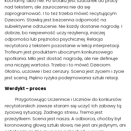
kochamy, albo nie. Po środku jest szacunek do pracy
nad tekstem, ale zauroczenia nie da się
zaprogramować. I to też trzeba mówić recytującym
Dzieciom. Stawką jest bezcenna odporność na
subiektywne odrzucenie. Nie każdy dostanie nagrodę. I
dobrze, bo niepewność uczy rezyliencji, inaczej
odporności lub prężności psychicznej. Relacja
recytatora z tekstem pozostanie w lekcji interpretacji.
Trofeum jest produktem ubocznym konkursowego
spotkania. Miło jest dostać nagrodę, ale nie definiuje
ona niczyjej wartości. Trzeba i to mówić Dzieciom.
Głośno, uczciwie i bez cenzury. Scena jest życiem i życie
jest sceną. Piękno ryzyka podejmowania sztuki relacji.
Werdykt – proces
Przygotowując Uczennice i Uczniów do konkursów
recytatorskich zawsze staram się uczyć Ich zabawy tą
życiową sytuacją. Żadnego stresu. Trema jest
przeżytkiem. Scena jest nasza. A odbiorca, choćby był
koronowaną głową sztuki słowa, nie jest ani jedynym, ani