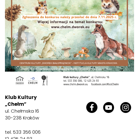
Klub Kultury
„Chełm”
ul. Chełmska 16
30-238 Kraków
tel. 533 356 006
12 425 24 93