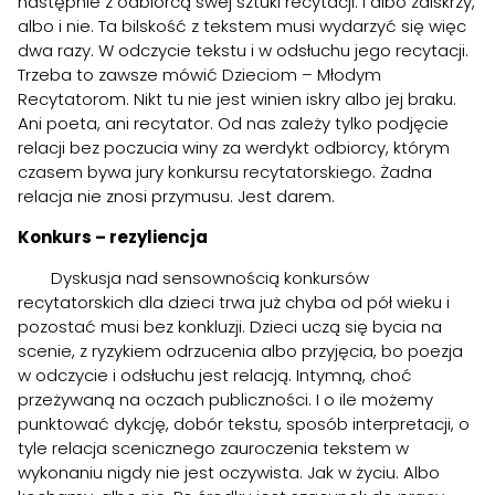
następnie z odbiorcą swej sztuki recytacji. I albo zaiskrzy,
albo i nie. Ta bilskość z tekstem musi wydarzyć się więc
dwa razy. W odczycie tekstu i w odsłuchu jego recytacji.
Trzeba to zawsze mówić Dzieciom – Młodym
Recytatorom. Nikt tu nie jest winien iskry albo jej braku.
Ani poeta, ani recytator. Od nas zależy tylko podjęcie
relacji bez poczucia winy za werdykt odbiorcy, którym
czasem bywa jury konkursu recytatorskiego. Żadna
relacja nie znosi przymusu. Jest darem.
Konkurs – rezyliencja
Dyskusja nad sensownością konkursów
recytatorskich dla dzieci trwa już chyba od pół wieku i
pozostać musi bez konkluzji. Dzieci uczą się bycia na
scenie, z ryzykiem odrzucenia albo przyjęcia, bo poezja
w odczycie i odsłuchu jest relacją. Intymną, choć
przeżywaną na oczach publiczności. I o ile możemy
punktować dykcję, dobór tekstu, sposób interpretacji, o
tyle relacja scenicznego zauroczenia tekstem w
wykonaniu nigdy nie jest oczywista. Jak w życiu. Albo