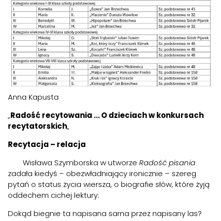
Szukaj:
Anna Kapusta
„
Radość recytowania … O dzieciach w konkursach
recytatorskich
„
Recytacja – relacja
Wisława Szymborska w utworze
Radość pisania
zadała kiedyś – obezwładniający ironicznie – szereg
pytań o status życia wiersza, o biografie słów, które żyją
oddechem cichej lektury:
Dokąd biegnie ta napisana sarna przez napisany las?