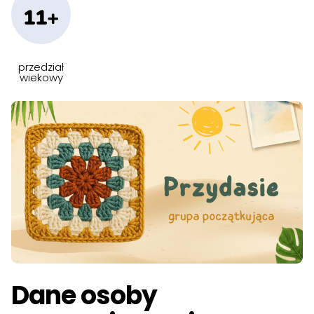
11+
przedział
wiekowy
Dane osoby