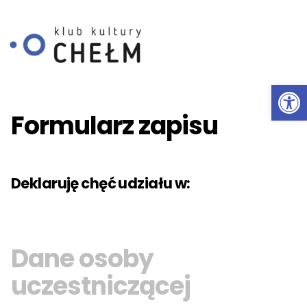
Ot
Przeskocz do treści
Formularz zapisu
Deklaruję chęć udziału w:
Dane osoby
uczestniczącej