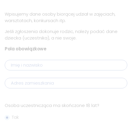
Wpisujemy dane osoby biorącej udział w zajęciach,
warsztatach, konkursach itp.
Jeśli zgłoszenia dokonuje rodzic, należy podać dane
dziecka (uczestnika), a nie swoje.
Formularz
Pola obowiązkowe
zapisu
Imię i nazwisko
Adres zamieszkania
Osoba uczestnicząca ma skończone 18 lat?
Tak