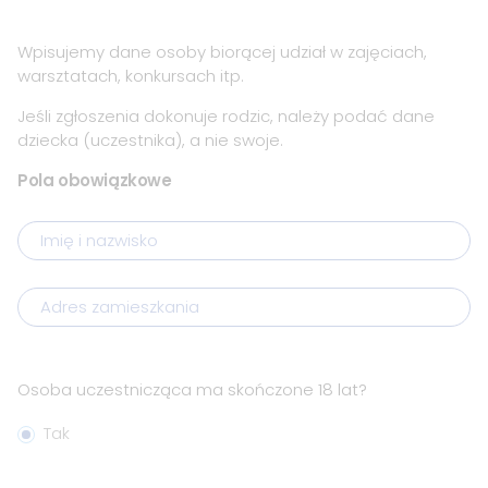
Wpisujemy dane osoby biorącej udział w zajęciach,
warsztatach, konkursach itp.
Jeśli zgłoszenia dokonuje rodzic, należy podać dane
dziecka (uczestnika), a nie swoje.
Formularz
Pola obowiązkowe
zapisu
Imię i nazwisko
Adres zamieszkania
Osoba uczestnicząca ma skończone 18 lat?
Tak