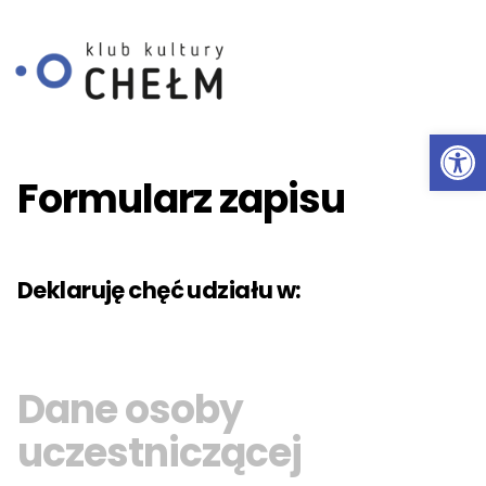
Ot
Przeskocz do treści
Formularz zapisu
Deklaruję chęć udziału w:
Dane osoby
uczestniczącej