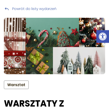
Powrót do listy wydarzeń
Przeskocz do treści
Ot
Warsztat
WARSZTATY Z