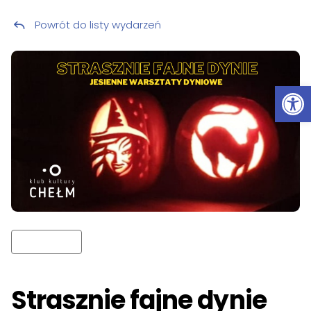
Powrót do listy wydarzeń
Przeskocz do treści
Ot
Strasznie fajne dynie