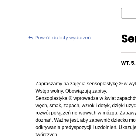
Se
Powrót do listy wydarzeń
WT. 5.
Zapraszamy na zajęcia sensoplastykę ® w wyk
Wstęp wolny. Obowiązują zapisy.
Sensoplastyka ® wprowadza w świat zapachów,
węch, smak, zapach, wzrok i dotyk, dzięki uży
rozwój połączeń nerwowych w mózgu. Zabawy s
doznań. Ważne jest, aby zapewnić dziecku moż
odkrywania predyspozycji i uzdolnień. Ukazuj
twórczych.