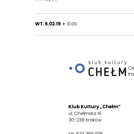
WT. 5.02.19 >
10:00
Ce
In
Klub Kultury „Chełm”
ul. Chełmska 16
30-238 Kraków
tel. 533 356 006