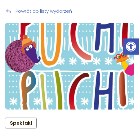
Powrót do listy wydarzeń
Przeskocz do treści
Ot
Spektakl