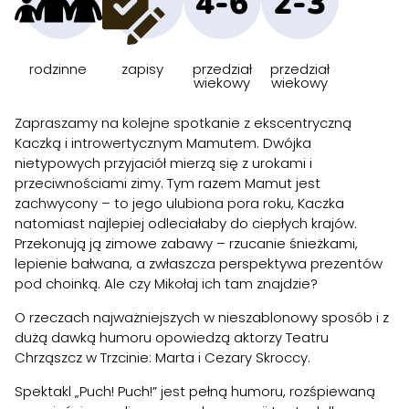
4-6
2-3
rodzinne
zapisy
przedział
przedział
wiekowy
wiekowy
Zapraszamy na kolejne spotkanie z ekscentryczną
Kaczką i introwertycznym Mamutem. Dwójka
nietypowych przyjaciół mierzą się z urokami i
przeciwnościami zimy. Tym razem Mamut jest
zachwycony – to jego ulubiona pora roku, Kaczka
natomiast najlepiej odleciałaby do ciepłych krajów.
Przekonują ją zimowe zabawy – rzucanie śnieżkami,
lepienie bałwana, a zwłaszcza perspektywa prezentów
pod choinką. Ale czy Mikołaj ich tam znajdzie?
O rzeczach najważniejszych w nieszablonowy sposób i z
dużą dawką humoru opowiedzą aktorzy Teatru
Chrząszcz w Trzcinie: Marta i Cezary Skroccy.
Spektakl „Puch! Puch!” jest pełną humoru, rozśpiewaną