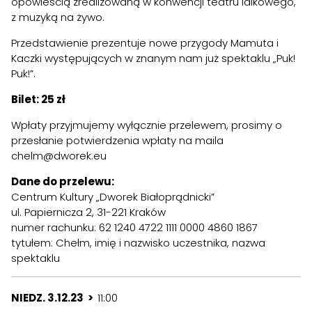
opowieścią zrealizowaną w konwencji teatru lalkowego,
z muzyką na żywo.
Przedstawienie prezentuje nowe przygody Mamuta i
Kaczki występujących w znanym nam już spektaklu „Puk!
Puk!”.
Bilet: 25 zł
Wpłaty przyjmujemy wyłącznie przelewem, prosimy o
przesłanie potwierdzenia wpłaty na maila
chelm@dworek.eu
Dane do przelewu:
Centrum Kultury „Dworek Białoprądnicki”
ul. Papiernicza 2, 31-221 Kraków
numer rachunku: 62 1240 4722 1111 0000 4860 1867
tytułem: Chełm, imię i nazwisko uczestnika, nazwa
spektaklu
NIEDZ. 3.12.23 >
11:00