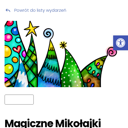
Powrót do listy wydarzeń
Przeskocz do treści
Ot
Magiczne Mikołajki