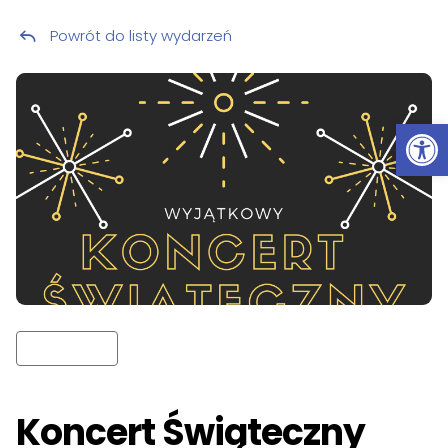
Powrót do listy wydarzeń
Przeskocz do treści
Ot
Koncert Świąteczny