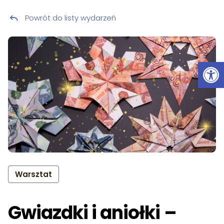
Powrót do listy wydarzeń
Przeskocz do treści
Ot
Warsztat
Gwiazdki i aniołki –