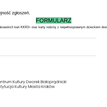
ejność zgłoszeń.
FORMULARZ
akowskich kart
KKR3+
oraz
karty rodziny z niepełnosprawnym dzieckiem
dost
ntrum Kultury Dworek Białoprądnicki
stytucja Kultury Miasta Kraków