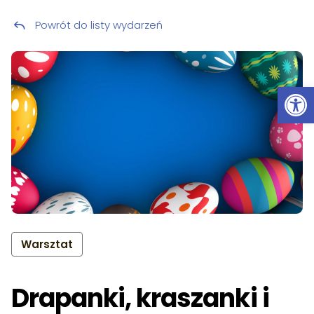
Powrót do listy wydarzeń
Przeskocz do treści
Ot
Warsztat
Drapanki, kraszanki i