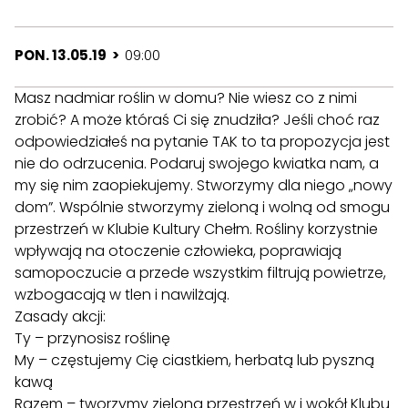
PON. 13.05.19 >
09:00
Masz nadmiar roślin w domu? Nie wiesz co z nimi
zrobić? A może któraś Ci się znudziła? Jeśli choć raz
odpowiedziałeś na pytanie TAK to ta propozycja jest
nie do odrzucenia. Podaruj swojego kwiatka nam, a
my się nim zaopiekujemy. Stworzymy dla niego „nowy
dom”. Wspólnie stworzymy zieloną i wolną od smogu
przestrzeń w Klubie Kultury Chełm. Rośliny korzystnie
wpływają na otoczenie człowieka, poprawiają
samopoczucie a przede wszystkim filtrują powietrze,
wzbogacają w tlen i nawilżają.
Zasady akcji:
Ty – przynosisz roślinę
My – częstujemy Cię ciastkiem, herbatą lub pyszną
kawą
Razem – tworzymy zieloną przestrzeń w i wokół Klubu