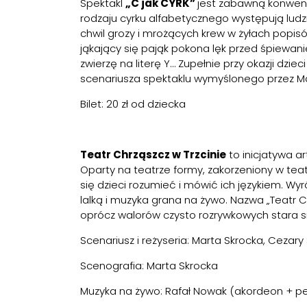
Spektakl
„C jak CYRK”
jest zabawną konwenc
rodzaju cyrku alfabetycznego występują ludzie
chwil grozy i mrożących krew w żyłach popis
jąkający się pająk pokona lęk przed śpiewan
zwierzę na literę Y… Zupełnie przy okazji dzi
scenariusza spektaklu wymyślonego przez Ma
Bilet: 20 zł od dziecka
Teatr Chrząszcz w Trzcinie
to inicjatywa ar
Oparty na teatrze formy, zakorzeniony w teat
się dzieci rozumieć i mówić ich językiem. W
lalką i muzyka grana na żywo. Nazwa „Teatr 
oprócz walorów czysto rozrywkowych stara si
Scenariusz i reżyseria: Marta Skrocka, Cezary 
Scenografia: Marta Skrocka
Muzyka na żywo: Rafał Nowak (akordeon + pe