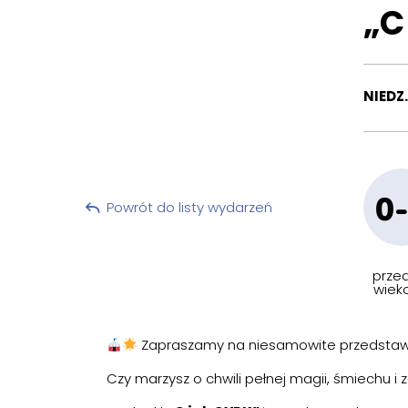
„C
NIEDZ.
0
Powrót do listy wydarzeń
przed
wiek
Zapraszamy na niesamowite przedstawie
Czy marzysz o chwili pełnej magii, śmiechu 