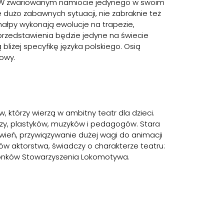
go. W zwariowanym namiocie jedynego w swoim
e dużo zabawnych sytuacji, nie zabraknie też
małpy wykonają ewolucje na trapezie,
 przedstawienia będzie jedyne na świecie
bliżej specyfikę języka polskiego. Osią
owy.
, którzy wierzą w ambitny teatr dla dzieci.
karzy, plastyków, muzyków i pedagogów. Stara
wień, przywiązywanie dużej wagi do animacji
ów aktorstwa, świadczy o charakterze teatru:
członków Stowarzyszenia Lokomotywa.