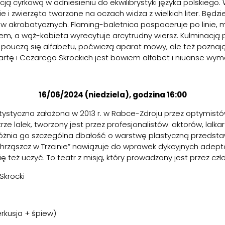
ją cyrkową w odniesieniu do ekwilibrystyki języka polskie
 i zwierzęta tworzone na oczach widza z wielkich liter. Będzi
ów akrobatycznych. Flaming-baletnica pospaceruje po linie, 
iem, a wąż-kobieta wyrecytuje arcytrudny wiersz. Kulminacją
eci pouczą się alfabetu, poćwiczą aparat mowy, ale też poznają 
rtę i Cezarego Skrockich jest bowiem alfabet i niuanse wym
16/06/2024 (niedziela), godzina 16:00
tystyczna założona w 2013 r. w Rabce-Zdroju przez optymistów
rze lalek, tworzony jest przez profesjonalistów: aktorów, lal
yróżnia go szczególna dbałość o warstwę plastyczną przedsta
Chrząszcz w Trzcinie” nawiązuje do wprawek dykcyjnych adept
ę też uczyć. To teatr z misją, który prowadzony jest przez 
Skrocki
rkusja + śpiew)