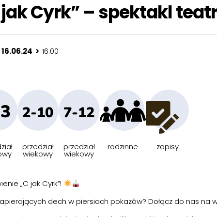
 jak Cyrk” – spektakl teat
 16.06.24 >
16:00
-3
2-10
7-12
ział
przedział
przedział
rodzinne
zapisy
owy
wiekowy
wiekowy
nie „C jak Cyrk”!
i zapierających dech w piersiach pokazów? Dołącz do nas na 