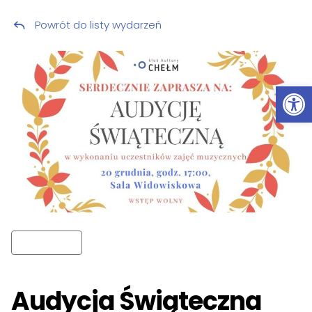
Powrót do listy wydarzeń
Przeskocz do treści
Ot
Audycja Świąteczna