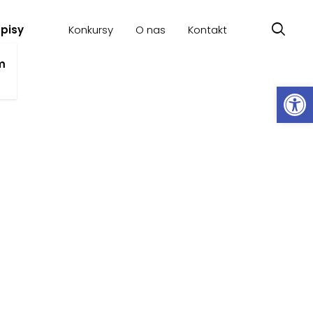
pisy
Konkursy
O nas
Kontakt
a
m
Ot