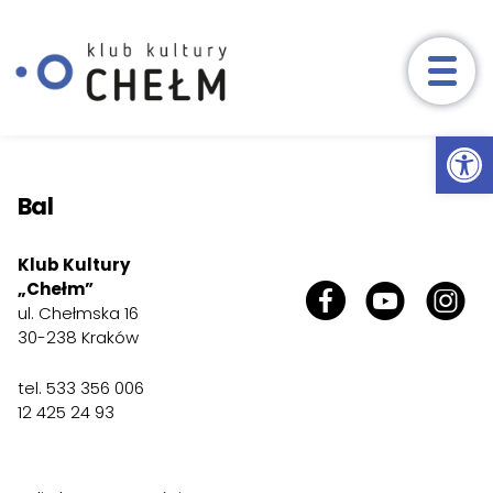
Wydarzenia
Ot
Przeskocz do treści
Aktualności
Bal
Zajęcia
Klub Kultury
Nasze zajęcia
Harmonogram
Reg
„Chełm”
ul. Chełmska 16
Zapisy
30-238 Kraków
Konkursy
tel. 533 356 006
12 425 24 93
O nas
Kontakt