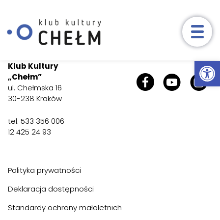
Wydarzenia
Ot
Przeskocz do treści
Klub Kultury
„Chełm”
Aktualności
ul. Chełmska 16
30-238 Kraków
Zajęcia
tel. 533 356 006
Nasze zajęcia
Harmonogram
Reg
12 425 24 93
Zapisy
Konkursy
Polityka prywatności
O nas
Deklaracja dostępności
Standardy ochrony małoletnich
Kontakt