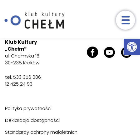
Wydarzenia
Ot
Przeskocz do treści
Klub Kultury
„Chełm”
Aktualności
ul. Chełmska 16
30-238 Kraków
Zajęcia
tel. 533 356 006
Nasze zajęcia
Harmonogram
Reg
12 425 24 93
Zapisy
Konkursy
Polityka prywatności
O nas
Deklaracja dostępności
Standardy ochrony małoletnich
Kontakt