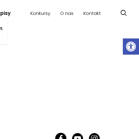
pisy
Konkursy
O nas
Kontakt
a
m
Ot