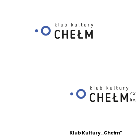
Szukaj:
Przeskocz do treści
Ce
In
Klub Kultury „Chełm”