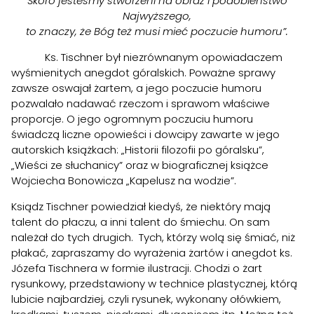
Skoro jesteśmy stworzeni na obraz i podobieństwo
Najwyższego,
to znaczy, że Bóg też musi mieć poczucie humoru”.
Szukaj:
Ks. Tischner był niezrównanym opowiadaczem
wyśmienitych anegdot góralskich. Poważne sprawy
zawsze oswajał żartem, a jego poczucie humoru
pozwalało nadawać rzeczom i sprawom właściwe
proporcje. O jego ogromnym poczuciu humoru
świadczą liczne opowieści i dowcipy zawarte w jego
autorskich książkach: „Historii filozofii po góralsku”,
„Wieści ze słuchanicy” oraz w biograficznej książce
Wojciecha Bonowicza „Kapelusz na wodzie”.
Ksiądz Tischner powiedział kiedyś, że niektóry mają
talent do płaczu, a inni talent do śmiechu. On sam
należał do tych drugich. Tych, którzy wolą się śmiać, niż
płakać, zapraszamy do wyrażenia żartów i anegdot ks.
Józefa Tischnera w formie ilustracji. Chodzi o żart
rysunkowy, przedstawiony w technice plastycznej, którą
lubicie najbardziej, czyli rysunek, wykonany ołówkiem,