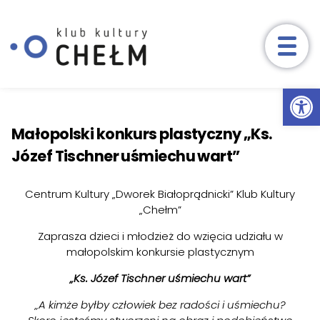
Wydarzenia
Ot
Przeskocz do treści
Aktualności
Małopolski konkurs plastyczny „Ks.
Zajęcia
Józef Tischner uśmiechu wart”
Nasze zajęcia
Harmonogram
Reg
Centrum Kultury „Dworek Białoprądnicki” Klub Kultury
Zapisy
„Chełm”
Zaprasza dzieci i młodzież do wzięcia udziału w
Konkursy
małopolskim konkursie plastycznym
O nas
„Ks. Józef Tischner uśmiechu wart”
„A kimże byłby człowiek bez radości i uśmiechu?
Kontakt