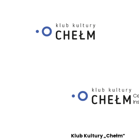
Szukaj:
Przeskocz do treści
Ce
In
Klub Kultury „Chełm”