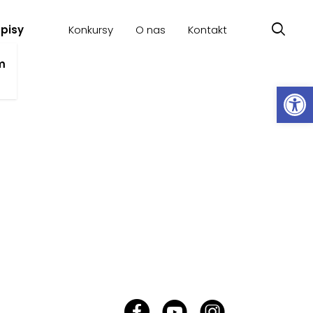
pisy
Konkursy
O nas
Kontakt
a
m
Ot